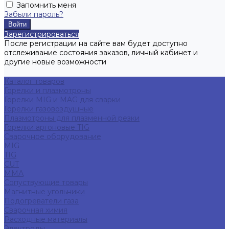
Запомнить меня
Забыли пароль?
Зарегистрироваться
После регистрации на сайте вам будет доступно
отслеживание состояния заказов, личный кабинет и
другие новые возможности
Каталог товаров
Горелки и плазмотроны
Горелки MIG и MAG для сварки
Горелки газовоздушные
Плазмотроны для плазменной резки
Горелки аргоновые TIG
Сварочное оборудование
MIG
TIG
CUT
ММА
Сопуствующие товары
Магнитные угольники
Подогреватели газа
Сварочная химия
Расходные материалы
Электроды