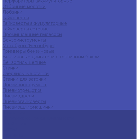
Перфораторы аккумуляторные
Отбойные молотки
Лобзики
Гайковерты
Гайковерты аккумуляторные
Гайковерты сетевые
Промышленные пылесосы
Бензоинструменты
Мотобуры (Бензобуры)
Триммеры бензиновые
Бензиновые двигатели с топливным баком
Бензопилы цепные
Станки
Сверлильные станки
Станки для заточки
Пневмоинструмент
Пневмотрещотка
Пневмодрели
Пневмогайковерты
Пневмошлифмашинки
Компания
Политика конфиденциальности
Прайс-лист
Статьи
Контакты