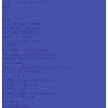
Сварочное оборудование
MIG
TIG
CUT
ММА
Сопуствующие товары
Магнитные угольники
Подогреватели газа
Сварочная химия
Расходные материалы
Электроды
Вольфрамовые электроды
Для машин термической резки
Для редукторов и регуляторов
Аксессуары
Аккумуляторы и зарядные устройства
Газовое оборудование
Инструменты
Измерительные инструменты
Ручные инструменты
Компрессоры
Прямой привод (коаксиальные)
Ременной привод
Запчасти
Автомобильный