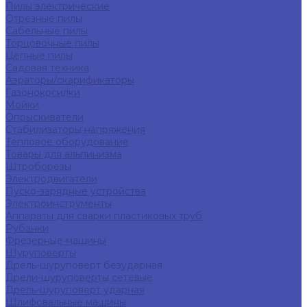
Пилы электрические
Отрезные пилы
Сабельные пилы
Торцовочные пилы
Цепные пилы
Садовая техника
Аэраторы/скарификаторы
Газонокосилки
Мойки
Опрыскиватели
Стабилизаторы напряжения
Тепловое оборудование
Товары для альпинизма
Штроборезы
Электродвигатели
Пуско-зарядные устройства
Электроинструменты
Аппараты для сварки пластиковых труб
Рубанки
Фрезерные машины
Шуруповерты
Дрель-шуруповерт безударная
Дрели-шуруповерты сетевые
Дрель-шуруповерт ударная
Шлифовальные машины