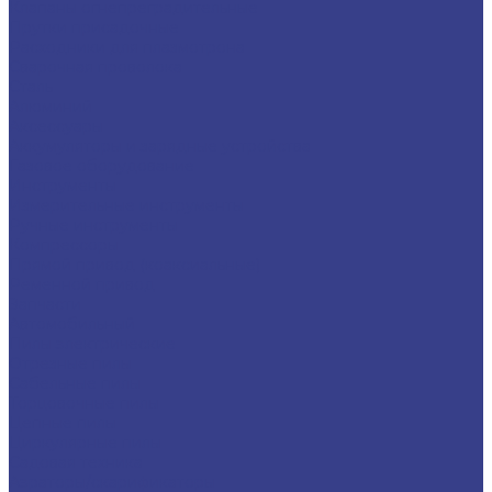
Клапаны огнепреградительные
Прутки присадочные
Расходники для плазмотрона
Сварочная проволока
Сталь
Алюминий
Аксессуары
Аккумуляторы и зарядные устройства
Газовое оборудование
Инструменты
Измерительные инструменты
Ручные инструменты
Компрессоры
Прямой привод (коаксиальные)
Ременной привод
Запчасти
Автомобильный
Пилы электрические
Отрезные пилы
Сабельные пилы
Торцовочные пилы
Цепные пилы
Циркулярные пилы
Садовая техника
Аэраторы/скарификаторы