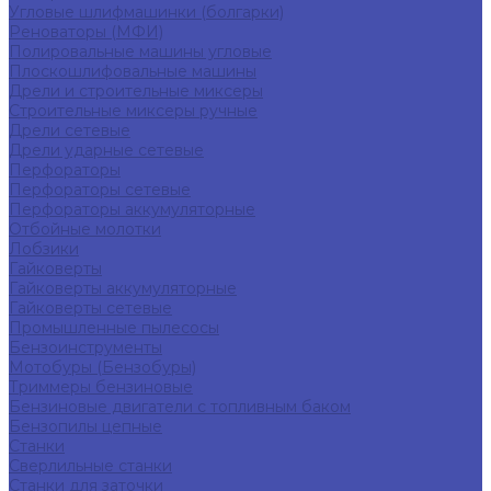
Угловые шлифмашинки (болгарки)
Реноваторы (МФИ)
Полировальные машины угловые
Плоскошлифовальные машины
Дрели и строительные миксеры
Строительные миксеры ручные
Дрели сетевые
Дрели ударные сетевые
Перфораторы
Перфораторы сетевые
Перфораторы аккумуляторные
Отбойные молотки
Лобзики
Гайковерты
Гайковерты аккумуляторные
Гайковерты сетевые
Промышленные пылесосы
Бензоинструменты
Мотобуры (Бензобуры)
Триммеры бензиновые
Бензиновые двигатели с топливным баком
Бензопилы цепные
Станки
Сверлильные станки
Станки для заточки