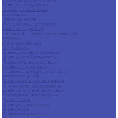
Стабилизаторы напряжения
Тепловое оборудование
Товары для альпинизма
Штроборезы
Электродвигатели
Пуско-зарядные устройства
Электроинструменты
Аппараты для сварки пластиковых труб
Рубанки
Фрезерные машины
Шуруповерты
Дрель-шуруповерт безударная
Дрели-шуруповерты сетевые
Дрель-шуруповерт ударная
Шлифовальные машины
Угловые шлифмашинки (болгарки)
Реноваторы (МФИ)
Полировальные машины угловые
Плоскошлифовальные машины
Дрели и строительные миксеры
Строительные миксеры ручные
Дрели сетевые
Дрели ударные сетевые
Перфораторы
Перфораторы сетевые