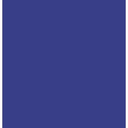
Дрели и строительные миксеры
Строительные миксеры ручные
Дрели сетевые
Дрели ударные сетевые
Перфораторы
Перфораторы сетевые
Перфораторы аккумуляторные
Отбойные молотки
Лобзики
Гайковерты
Гайковерты аккумуляторные
Гайковерты сетевые
Промышленные пылесосы
Бензоинструменты
Мотобуры (Бензобуры)
Триммеры бензиновые
Бензиновые двигатели с топливным баком
Бензопилы цепные
Бензиновые генераторы
Станки
Сверлильные станки
Станки для заточки
Пневмоинструмент
Пневмотрещотка
Пневмодрели