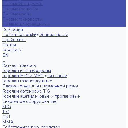
Пневмоинструмент
Пневмотрещотка
Пневмодрели
Пневмогайковерты
Пневмошлифмашинки
Компания
Политика конфиденциальности
Прайс-лист
Статьи
Контакты
EN
...
Каталог товаров
Горелки и плазмотроны
Горелки MIG и MAG для сварки
Горелки газовоздушные
Плазмотроны для плазменной резки
Горелки аргоновые TIG
Горелки ацетиленовые и пропановые
Сварочное оборудование
MIG
TIG
CUT
ММА
Собственное производство