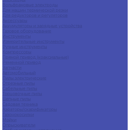
Вольфрамовые электроды
Для машин термической резки
Для редукторов и регуляторов
Аксессуары
Аккумуляторы и зарядные устройства
Газовое оборудование
Инструменты
Измерительные инструменты
Ручные инструменты
Компрессоры
Прямой привод (коаксиальные)
Ременной привод
Запчасти
Автомобильный
Пилы электрические
Отрезные пилы
Сабельные пилы
Торцовочные пилы
Цепные пилы
Садовая техника
Аэраторы/скарификаторы
Газонокосилки
Мойки
Опрыскиватели