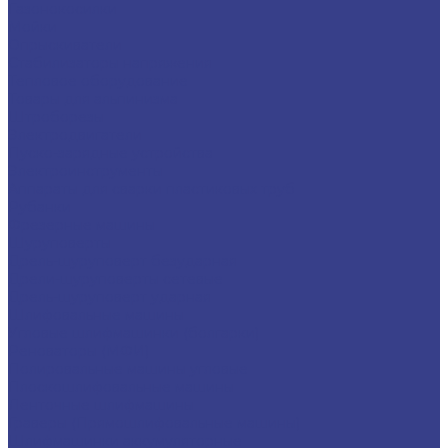
Газонокосилки
Мойки
Опрыскиватели
Стабилизаторы напряжения
Тепловое оборудование
Товары для альпинизма
Штроборезы
Электродвигатели
Пуско-зарядные устройства
Электроинструменты
Аппараты для сварки пластиковых труб
Рубанки
Фрезерные машины
Шуруповерты
Дрель-шуруповерт безударная
Дрели-шуруповерты сетевые
Дрель-шуруповерт ударная
Шлифовальные машины
Угловые шлифмашинки (болгарки)
Реноваторы (МФИ)
Полировальные машины угловые
Плоскошлифовальные машины
Ленточные шлифмашины
Граверы (Прямошлифовальные машины)
Шлифмашинки аккумуляторные