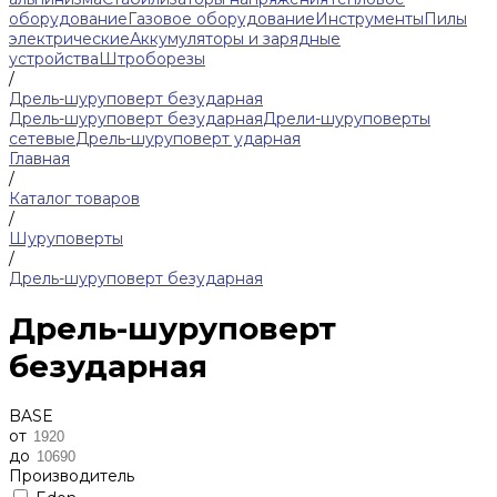
оборудование
Газовое оборудование
Инструменты
Пилы
электрические
Аккумуляторы и зарядные
устройства
Штроборезы
/
Дрель-шуруповерт безударная
Дрель-шуруповерт безударная
Дрели-шуруповерты
сетевые
Дрель-шуруповерт ударная
Главная
/
Каталог товаров
/
Шуруповерты
/
Дрель-шуруповерт безударная
Дрель-шуруповерт
безударная
BASE
от
до
Производитель