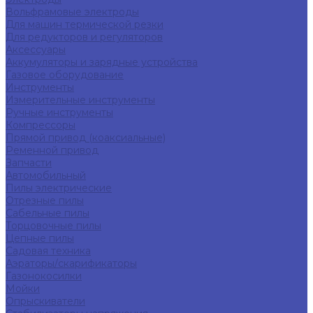
Вольфрамовые электроды
Для машин термической резки
Для редукторов и регуляторов
Аксессуары
Аккумуляторы и зарядные устройства
Газовое оборудование
Инструменты
Измерительные инструменты
Ручные инструменты
Компрессоры
Прямой привод (коаксиальные)
Ременной привод
Запчасти
Автомобильный
Пилы электрические
Отрезные пилы
Сабельные пилы
Торцовочные пилы
Цепные пилы
Садовая техника
Аэраторы/скарификаторы
Газонокосилки
Мойки
Опрыскиватели