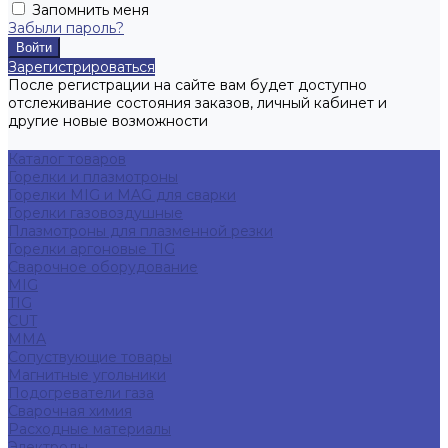
Запомнить меня
Забыли пароль?
Зарегистрироваться
После регистрации на сайте вам будет доступно
отслеживание состояния заказов, личный кабинет и
другие новые возможности
Каталог товаров
Горелки и плазмотроны
Горелки MIG и MAG для сварки
Горелки газовоздушные
Плазмотроны для плазменной резки
Горелки аргоновые TIG
Сварочное оборудование
MIG
TIG
CUT
ММА
Сопуствующие товары
Магнитные угольники
Подогреватели газа
Сварочная химия
Расходные материалы
Электроды