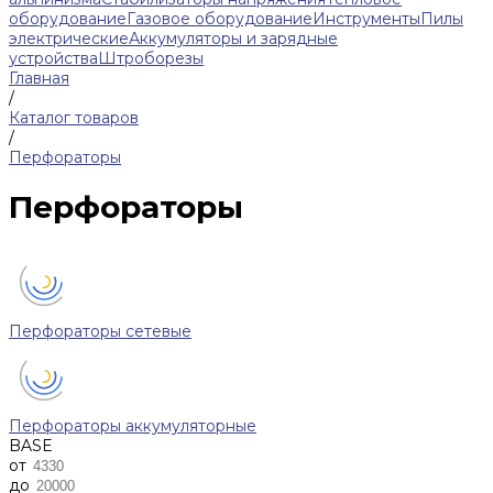
оборудование
Газовое оборудование
Инструменты
Пилы
электрические
Аккумуляторы и зарядные
устройства
Штроборезы
Главная
/
Каталог товаров
/
Перфораторы
Перфораторы
Перфораторы сетевые
Перфораторы аккумуляторные
BASE
от
до