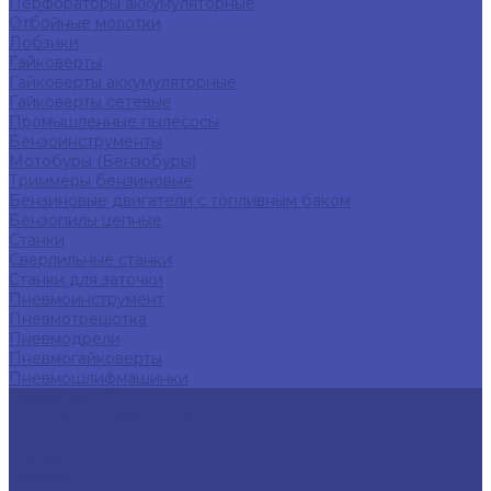
Перфораторы аккумуляторные
Отбойные молотки
Лобзики
Гайковерты
Гайковерты аккумуляторные
Гайковерты сетевые
Промышленные пылесосы
Бензоинструменты
Мотобуры (Бензобуры)
Триммеры бензиновые
Бензиновые двигатели с топливным баком
Бензопилы цепные
Станки
Сверлильные станки
Станки для заточки
Пневмоинструмент
Пневмотрещотка
Пневмодрели
Пневмогайковерты
Пневмошлифмашинки
Компания
Политика конфиденциальности
Прайс-лист
Статьи
Контакты