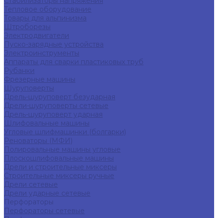
Стабилизаторы напряжения
Тепловое оборудование
Товары для альпинизма
Штроборезы
Электродвигатели
Пуско-зарядные устройства
Электроинструменты
Аппараты для сварки пластиковых труб
Рубанки
Фрезерные машины
Шуруповерты
Дрель-шуруповерт безударная
Дрели-шуруповерты сетевые
Дрель-шуруповерт ударная
Шлифовальные машины
Угловые шлифмашинки (болгарки)
Реноваторы (МФИ)
Полировальные машины угловые
Плоскошлифовальные машины
Дрели и строительные миксеры
Строительные миксеры ручные
Дрели сетевые
Дрели ударные сетевые
Перфораторы
Перфораторы сетевые