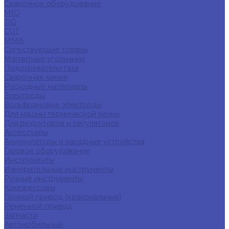
Сварочное оборудование
MIG
TIG
CUT
ММА
Сопуствующие товары
Магнитные угольники
Подогреватели газа
Сварочная химия
Расходные материалы
Электроды
Вольфрамовые электроды
Для машин термической резки
Для редукторов и регуляторов
Аксессуары
Аккумуляторы и зарядные устройства
Газовое оборудование
Инструменты
Измерительные инструменты
Ручные инструменты
Компрессоры
Прямой привод (коаксиальные)
Ременной привод
Запчасти
Автомобильный