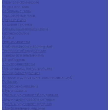
Пилы электрические
Отрезные пилы
Сабельные пилы
Торцовочные пилы
Цепные пилы
Садовая техника
Аэраторы/скарификаторы
Газонокосилки
Мойки
Опрыскиватели
Стабилизаторы напряжения
Тепловое оборудование
Товары для альпинизма
Штроборезы
Электродвигатели
Пуско-зарядные устройства
Электроинструменты
Аппараты для сварки пластиковых труб
Рубанки
Фрезерные машины
Шуруповерты
Дрель-шуруповерт безударная
Дрели-шуруповерты сетевые
Дрель-шуруповерт ударная
Шлифовальные машины