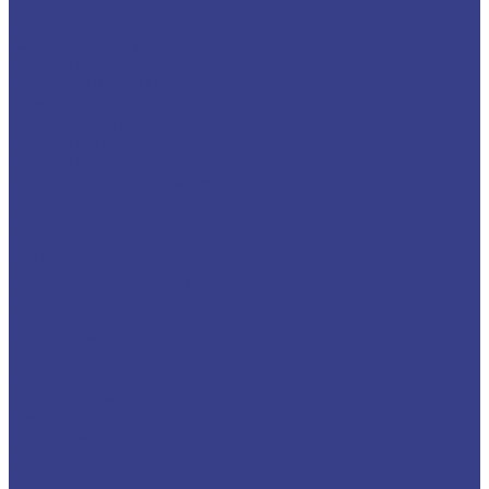
EN
...
Каталог товаров
Горелки и плазмотроны
Горелки MIG и MAG для сварки
Горелки газовоздушные
Плазмотроны для плазменной резки
Горелки аргоновые TIG
Горелки ацетиленовые и пропановые
Сварочное оборудование
MIG
TIG
CUT
ММА
Собственное производство
Сварочные маски
Сопуствующие товары
Магнитные угольники
Подогреватели газа
Сварочная химия
Расходные материалы
Электроды
Вольфрамовые электроды
Для машин термической резки
Для редукторов и регуляторов