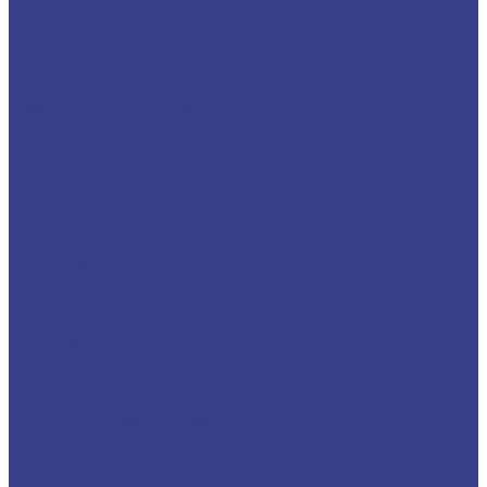
Газонокосилки
Мойки
Опрыскиватели
Стабилизаторы напряжения
Тепловое оборудование
Товары для альпинизма
Штроборезы
Электродвигатели
Пуско-зарядные устройства
Электроинструменты
Аппараты для сварки пластиковых труб
Рубанки
Фрезерные машины
Шуруповерты
Дрель-шуруповерт безударная
Дрели-шуруповерты сетевые
Дрель-шуруповерт ударная
Шлифовальные машины
Угловые шлифмашинки (болгарки)
Реноваторы (МФИ)
Полировальные машины угловые
Плоскошлифовальные машины
Ленточные шлифмашины
Граверы (Прямошлифовальные машины)
Шлифмашинки аккумуляторные