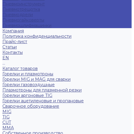
Пневмоинструмент
Пневмотрещотка
Пневмодрели
Пневмогайковерты
Пневмошлифмашинки
Компания
Политика конфиденциальности
Прайс-лист
Статьи
Контакты
EN
...
Каталог товаров
Горелки и плазмотроны
Горелки MIG и MAG для сварки
Горелки газовоздушные
Плазмотроны для плазменной резки
Горелки аргоновые TIG
Горелки ацетиленовые и пропановые
Сварочное оборудование
MIG
TIG
CUT
ММА
Собственное производство