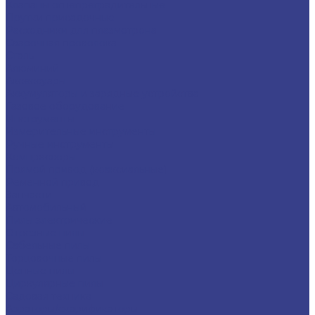
Клапаны огнепреградительные
Прутки присадочные
Расходники для плазмотрона
Сварочная проволока
Сталь
Алюминий
Аксессуары
Аккумуляторы и зарядные устройства
Газовое оборудование
Инструменты
Измерительные инструменты
Ручные инструменты
Компрессоры
Прямой привод (коаксиальные)
Ременной привод
Запчасти
Автомобильный
Пилы электрические
Отрезные пилы
Сабельные пилы
Торцовочные пилы
Цепные пилы
Циркулярные пилы
Садовая техника
Аэраторы/скарификаторы