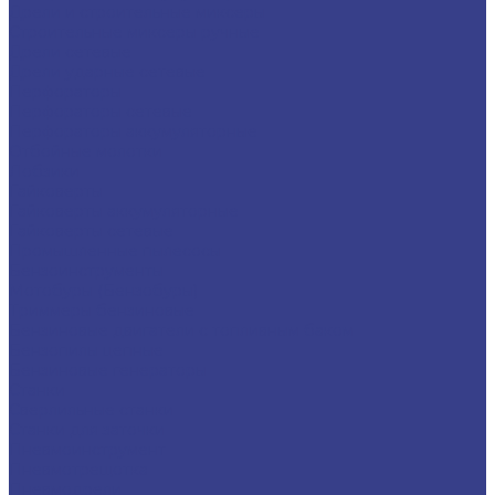
Дрели и строительные миксеры
Строительные миксеры ручные
Дрели сетевые
Дрели ударные сетевые
Перфораторы
Перфораторы сетевые
Перфораторы аккумуляторные
Отбойные молотки
Лобзики
Гайковерты
Гайковерты аккумуляторные
Гайковерты сетевые
Промышленные пылесосы
Бензоинструменты
Мотобуры (Бензобуры)
Триммеры бензиновые
Бензиновые двигатели с топливным баком
Бензопилы цепные
Бензиновые генераторы
Станки
Сверлильные станки
Станки для заточки
Пневмоинструмент
Пневмотрещотка
Пневмодрели