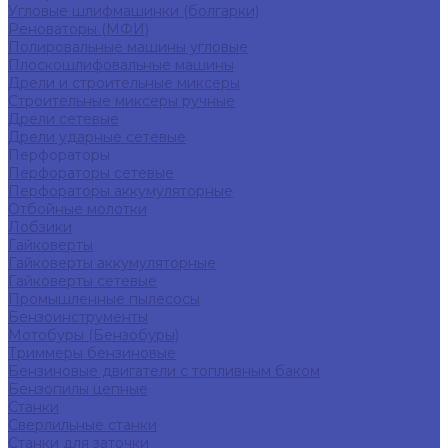
Угловые шлифмашинки (болгарки)
Реноваторы (МФИ)
Полировальные машины угловые
Плоскошлифовальные машины
Дрели и строительные миксеры
Строительные миксеры ручные
Дрели сетевые
Дрели ударные сетевые
Перфораторы
Перфораторы сетевые
Перфораторы аккумуляторные
Отбойные молотки
Лобзики
Гайковерты
Гайковерты аккумуляторные
Гайковерты сетевые
Промышленные пылесосы
Бензоинструменты
Мотобуры (Бензобуры)
Триммеры бензиновые
Бензиновые двигатели с топливным баком
Бензопилы цепные
Станки
Сверлильные станки
Станки для заточки