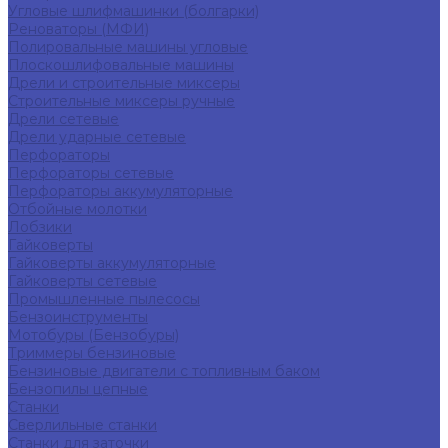
Угловые шлифмашинки (болгарки)
Реноваторы (МФИ)
Полировальные машины угловые
Плоскошлифовальные машины
Дрели и строительные миксеры
Строительные миксеры ручные
Дрели сетевые
Дрели ударные сетевые
Перфораторы
Перфораторы сетевые
Перфораторы аккумуляторные
Отбойные молотки
Лобзики
Гайковерты
Гайковерты аккумуляторные
Гайковерты сетевые
Промышленные пылесосы
Бензоинструменты
Мотобуры (Бензобуры)
Триммеры бензиновые
Бензиновые двигатели с топливным баком
Бензопилы цепные
Станки
Сверлильные станки
Станки для заточки