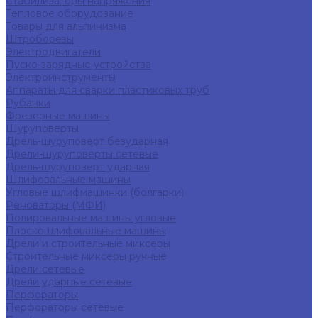
Стабилизаторы напряжения
Тепловое оборудование
Товары для альпинизма
Штроборезы
Электродвигатели
Пуско-зарядные устройства
Электроинструменты
Аппараты для сварки пластиковых труб
Рубанки
Фрезерные машины
Шуруповерты
Дрель-шуруповерт безударная
Дрели-шуруповерты сетевые
Дрель-шуруповерт ударная
Шлифовальные машины
Угловые шлифмашинки (болгарки)
Реноваторы (МФИ)
Полировальные машины угловые
Плоскошлифовальные машины
Дрели и строительные миксеры
Строительные миксеры ручные
Дрели сетевые
Дрели ударные сетевые
Перфораторы
Перфораторы сетевые