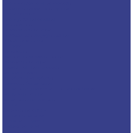
Дрели и строительные миксеры
Строительные миксеры ручные
Дрели сетевые
Дрели ударные сетевые
Перфораторы
Перфораторы сетевые
Перфораторы аккумуляторные
Отбойные молотки
Лобзики
Гайковерты
Гайковерты аккумуляторные
Гайковерты сетевые
Промышленные пылесосы
Бензоинструменты
Мотобуры (Бензобуры)
Триммеры бензиновые
Бензиновые двигатели с топливным баком
Бензопилы цепные
Бензиновые генераторы
Станки
Сверлильные станки
Станки для заточки
Пневмоинструмент
Пневмотрещотка
Пневмодрели