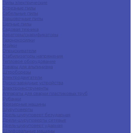
Пилы электрические
Отрезные пилы
Сабельные пилы
Торцовочные пилы
Цепные пилы
Садовая техника
Аэраторы/скарификаторы
Газонокосилки
Мойки
Опрыскиватели
Стабилизаторы напряжения
Тепловое оборудование
Товары для альпинизма
Штроборезы
Электродвигатели
Пуско-зарядные устройства
Электроинструменты
Аппараты для сварки пластиковых труб
Рубанки
Фрезерные машины
Шуруповерты
Дрель-шуруповерт безударная
Дрели-шуруповерты сетевые
Дрель-шуруповерт ударная
Шлифовальные машины