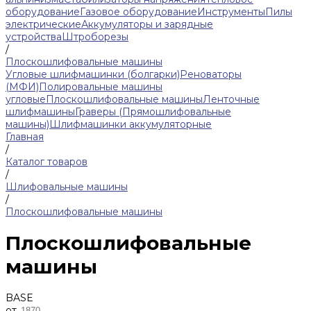
оборудование
Газовое оборудование
Инструменты
Пилы
электрические
Аккумуляторы и зарядные
устройства
Штроборезы
/
Плоскошлифовальные машины
Угловые шлифмашинки (болгарки)
Реноваторы
(МФИ)
Полировальные машины
угловые
Плоскошлифовальные машины
Ленточные
шлифмашины
Граверы (Прямошлифовальные
машины)
Шлифмашинки аккумуляторные
Главная
/
Каталог товаров
/
Шлифовальные машины
/
Плоскошлифовальные машины
Плоскошлифовальные
машины
BASE
от