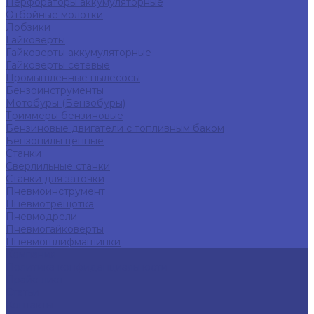
Перфораторы аккумуляторные
Отбойные молотки
Лобзики
Гайковерты
Гайковерты аккумуляторные
Гайковерты сетевые
Промышленные пылесосы
Бензоинструменты
Мотобуры (Бензобуры)
Триммеры бензиновые
Бензиновые двигатели с топливным баком
Бензопилы цепные
Станки
Сверлильные станки
Станки для заточки
Пневмоинструмент
Пневмотрещотка
Пневмодрели
Пневмогайковерты
Пневмошлифмашинки
Компания
Политика конфиденциальности
Прайс-лист
Статьи
Контакты