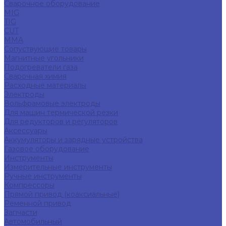
Сварочное оборудование
MIG
TIG
CUT
ММА
Сопуствующие товары
Магнитные угольники
Подогреватели газа
Сварочная химия
Расходные материалы
Электроды
Вольфрамовые электроды
Для машин термической резки
Для редукторов и регуляторов
Аксессуары
Аккумуляторы и зарядные устройства
Газовое оборудование
Инструменты
Измерительные инструменты
Ручные инструменты
Компрессоры
Прямой привод (коаксиальные)
Ременной привод
Запчасти
Автомобильный