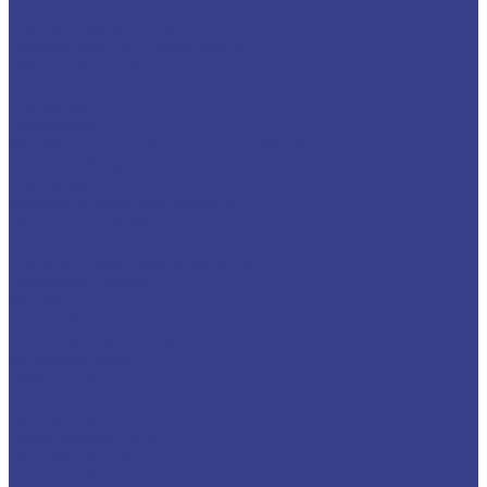
Клапаны огнепреградительные
Прутки присадочные
Расходники для плазмотрона
Сварочная проволока
Сталь
Алюминий
Аксессуары
Аккумуляторы и зарядные устройства
Газовое оборудование
Инструменты
Измерительные инструменты
Ручные инструменты
Компрессоры
Прямой привод (коаксиальные)
Ременной привод
Запчасти
Автомобильный
Пилы электрические
Отрезные пилы
Сабельные пилы
Торцовочные пилы
Цепные пилы
Циркулярные пилы
Садовая техника
Аэраторы/скарификаторы