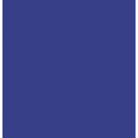
EN
...
Каталог товаров
Горелки и плазмотроны
Горелки MIG и MAG для сварки
Горелки газовоздушные
Плазмотроны для плазменной резки
Горелки аргоновые TIG
Горелки ацетиленовые и пропановые
Сварочное оборудование
MIG
TIG
CUT
ММА
Собственное производство
Сварочные маски
Сопуствующие товары
Магнитные угольники
Подогреватели газа
Сварочная химия
Расходные материалы
Электроды
Вольфрамовые электроды
Для машин термической резки
Для редукторов и регуляторов