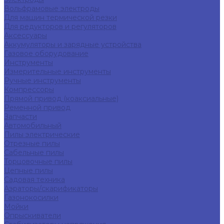
Вольфрамовые электроды
Для машин термической резки
Для редукторов и регуляторов
Аксессуары
Аккумуляторы и зарядные устройства
Газовое оборудование
Инструменты
Измерительные инструменты
Ручные инструменты
Компрессоры
Прямой привод (коаксиальные)
Ременной привод
Запчасти
Автомобильный
Пилы электрические
Отрезные пилы
Сабельные пилы
Торцовочные пилы
Цепные пилы
Садовая техника
Аэраторы/скарификаторы
Газонокосилки
Мойки
Опрыскиватели