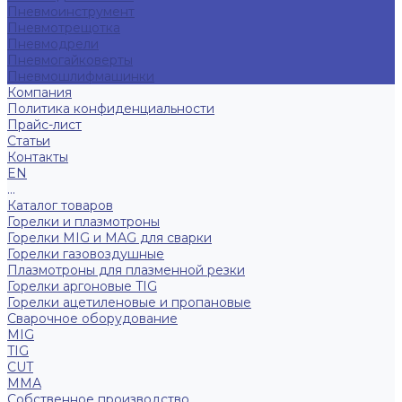
Пневмоинструмент
Пневмотрещотка
Пневмодрели
Пневмогайковерты
Пневмошлифмашинки
Компания
Политика конфиденциальности
Прайс-лист
Статьи
Контакты
EN
...
Каталог товаров
Горелки и плазмотроны
Горелки MIG и MAG для сварки
Горелки газовоздушные
Плазмотроны для плазменной резки
Горелки аргоновые TIG
Горелки ацетиленовые и пропановые
Сварочное оборудование
MIG
TIG
CUT
ММА
Собственное производство