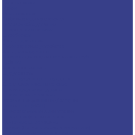
Газонокосилки
Мойки
Опрыскиватели
Стабилизаторы напряжения
Тепловое оборудование
Товары для альпинизма
Штроборезы
Электродвигатели
Пуско-зарядные устройства
Электроинструменты
Аппараты для сварки пластиковых труб
Рубанки
Фрезерные машины
Шуруповерты
Дрель-шуруповерт безударная
Дрели-шуруповерты сетевые
Дрель-шуруповерт ударная
Шлифовальные машины
Угловые шлифмашинки (болгарки)
Реноваторы (МФИ)
Полировальные машины угловые
Плоскошлифовальные машины
Ленточные шлифмашины
Граверы (Прямошлифовальные машины)
Шлифмашинки аккумуляторные