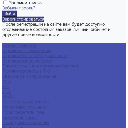
Запомнить меня
Забыли пароль?
Зарегистрироваться
После регистрации на сайте вам будет доступно
отслеживание состояния заказов, личный кабинет и
другие новые возможности
Каталог товаров
Горелки и плазмотроны
Горелки MIG и MAG для сварки
Горелки газовоздушные
Плазмотроны для плазменной резки
Горелки аргоновые TIG
Сварочное оборудование
MIG
TIG
CUT
ММА
Сопуствующие товары
Магнитные угольники
Подогреватели газа
Сварочная химия
Расходные материалы
Электроды