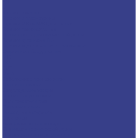
EN
...
Каталог товаров
Горелки и плазмотроны
Горелки MIG и MAG для сварки
Горелки газовоздушные
Плазмотроны для плазменной резки
Горелки аргоновые TIG
Горелки ацетиленовые и пропановые
Сварочное оборудование
MIG
TIG
CUT
ММА
Собственное производство
Сварочные маски
Сопуствующие товары
Магнитные угольники
Подогреватели газа
Сварочная химия
Расходные материалы
Электроды
Вольфрамовые электроды
Для машин термической резки
Для редукторов и регуляторов