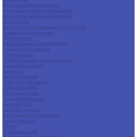
Вольфрамовые электроды
Для машин термической резки
Для редукторов и регуляторов
Аксессуары
Аккумуляторы и зарядные устройства
Газовое оборудование
Инструменты
Измерительные инструменты
Ручные инструменты
Компрессоры
Прямой привод (коаксиальные)
Ременной привод
Запчасти
Автомобильный
Пилы электрические
Отрезные пилы
Сабельные пилы
Торцовочные пилы
Цепные пилы
Садовая техника
Аэраторы/скарификаторы
Газонокосилки
Мойки
Опрыскиватели