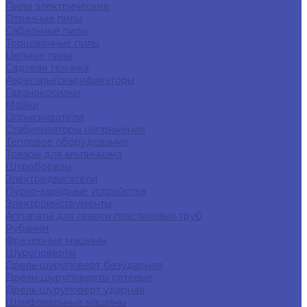
Пилы электрические
Отрезные пилы
Сабельные пилы
Торцовочные пилы
Цепные пилы
Садовая техника
Аэраторы/скарификаторы
Газонокосилки
Мойки
Опрыскиватели
Стабилизаторы напряжения
Тепловое оборудование
Товары для альпинизма
Штроборезы
Электродвигатели
Пуско-зарядные устройства
Электроинструменты
Аппараты для сварки пластиковых труб
Рубанки
Фрезерные машины
Шуруповерты
Дрель-шуруповерт безударная
Дрели-шуруповерты сетевые
Дрель-шуруповерт ударная
Шлифовальные машины