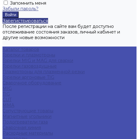
Запомнить меня
Забыли пароль?
Зарегистрироваться
После регистрации на сайте вам будет доступно
отслеживание состояния заказов, личный кабинет и
другие новые возможности
Каталог товаров
Горелки и плазмотроны
Горелки MIG и MAG для сварки
Горелки газовоздушные
Плазмотроны для плазменной резки
Горелки аргоновые TIG
Сварочное оборудование
MIG
TIG
CUT
ММА
Сопуствующие товары
Магнитные угольники
Подогреватели газа
Сварочная химия
Расходные материалы
Электроды