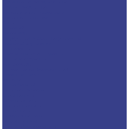
Клапаны огнепреградительные
Прутки присадочные
Расходники для плазмотрона
Сварочная проволока
Сталь
Алюминий
Аксессуары
Аккумуляторы и зарядные устройства
Газовое оборудование
Инструменты
Измерительные инструменты
Ручные инструменты
Компрессоры
Прямой привод (коаксиальные)
Ременной привод
Запчасти
Автомобильный
Пилы электрические
Отрезные пилы
Сабельные пилы
Торцовочные пилы
Цепные пилы
Циркулярные пилы
Садовая техника
Аэраторы/скарификаторы