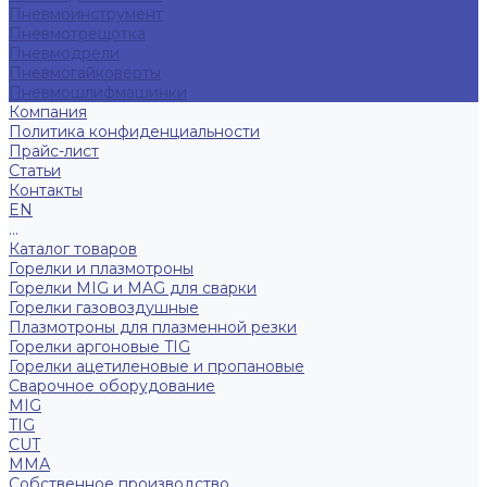
Пневмоинструмент
Пневмотрещотка
Пневмодрели
Пневмогайковерты
Пневмошлифмашинки
Компания
Политика конфиденциальности
Прайс-лист
Статьи
Контакты
EN
...
Каталог товаров
Горелки и плазмотроны
Горелки MIG и MAG для сварки
Горелки газовоздушные
Плазмотроны для плазменной резки
Горелки аргоновые TIG
Горелки ацетиленовые и пропановые
Сварочное оборудование
MIG
TIG
CUT
ММА
Собственное производство