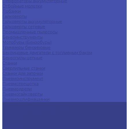
Перфораторы аккумуляторные
Отбойные молотки
Лобзики
Гайковерты
Гайковерты аккумуляторные
Гайковерты сетевые
Промышленные пылесосы
Бензоинструменты
Мотобуры (Бензобуры)
Триммеры бензиновые
Бензиновые двигатели с топливным баком
Бензопилы цепные
Станки
Сверлильные станки
Станки для заточки
Пневмоинструмент
Пневмотрещотка
Пневмодрели
Пневмогайковерты
Пневмошлифмашинки
Компания
Политика конфиденциальности
Прайс-лист
Статьи
Контакты