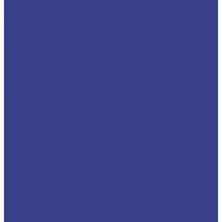
Газонокосилки
Мойки
Опрыскиватели
Стабилизаторы напряжения
Тепловое оборудование
Товары для альпинизма
Штроборезы
Электродвигатели
Пуско-зарядные устройства
Электроинструменты
Аппараты для сварки пластиковых труб
Рубанки
Фрезерные машины
Шуруповерты
Дрель-шуруповерт безударная
Дрели-шуруповерты сетевые
Дрель-шуруповерт ударная
Шлифовальные машины
Угловые шлифмашинки (болгарки)
Реноваторы (МФИ)
Полировальные машины угловые
Плоскошлифовальные машины
Ленточные шлифмашины
Граверы (Прямошлифовальные машины)
Шлифмашинки аккумуляторные