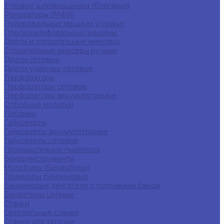
Угловые шлифмашинки (болгарки)
Реноваторы (МФИ)
Полировальные машины угловые
Плоскошлифовальные машины
Дрели и строительные миксеры
Строительные миксеры ручные
Дрели сетевые
Дрели ударные сетевые
Перфораторы
Перфораторы сетевые
Перфораторы аккумуляторные
Отбойные молотки
Лобзики
Гайковерты
Гайковерты аккумуляторные
Гайковерты сетевые
Промышленные пылесосы
Бензоинструменты
Мотобуры (Бензобуры)
Триммеры бензиновые
Бензиновые двигатели с топливным баком
Бензопилы цепные
Станки
Сверлильные станки
Станки для заточки