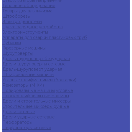
Стабилизаторы напряжения
Тепловое оборудование
Товары для альпинизма
Штроборезы
Электродвигатели
Пуско-зарядные устройства
Электроинструменты
Аппараты для сварки пластиковых труб
Рубанки
Фрезерные машины
Шуруповерты
Дрель-шуруповерт безударная
Дрели-шуруповерты сетевые
Дрель-шуруповерт ударная
Шлифовальные машины
Угловые шлифмашинки (болгарки)
Реноваторы (МФИ)
Полировальные машины угловые
Плоскошлифовальные машины
Дрели и строительные миксеры
Строительные миксеры ручные
Дрели сетевые
Дрели ударные сетевые
Перфораторы
Перфораторы сетевые