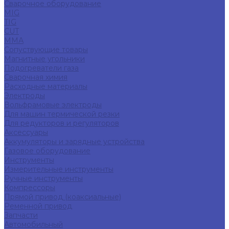
Сварочное оборудование
MIG
TIG
CUT
ММА
Сопуствующие товары
Магнитные угольники
Подогреватели газа
Сварочная химия
Расходные материалы
Электроды
Вольфрамовые электроды
Для машин термической резки
Для редукторов и регуляторов
Аксессуары
Аккумуляторы и зарядные устройства
Газовое оборудование
Инструменты
Измерительные инструменты
Ручные инструменты
Компрессоры
Прямой привод (коаксиальные)
Ременной привод
Запчасти
Автомобильный