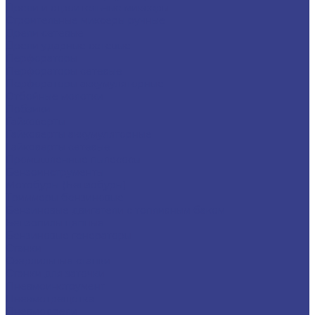
Дрели и строительные миксеры
Строительные миксеры ручные
Дрели сетевые
Дрели ударные сетевые
Перфораторы
Перфораторы сетевые
Перфораторы аккумуляторные
Отбойные молотки
Лобзики
Гайковерты
Гайковерты аккумуляторные
Гайковерты сетевые
Промышленные пылесосы
Бензоинструменты
Мотобуры (Бензобуры)
Триммеры бензиновые
Бензиновые двигатели с топливным баком
Бензопилы цепные
Бензиновые генераторы
Станки
Сверлильные станки
Станки для заточки
Пневмоинструмент
Пневмотрещотка
Пневмодрели