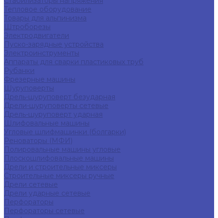
Стабилизаторы напряжения
Тепловое оборудование
Товары для альпинизма
Штроборезы
Электродвигатели
Пуско-зарядные устройства
Электроинструменты
Аппараты для сварки пластиковых труб
Рубанки
Фрезерные машины
Шуруповерты
Дрель-шуруповерт безударная
Дрели-шуруповерты сетевые
Дрель-шуруповерт ударная
Шлифовальные машины
Угловые шлифмашинки (болгарки)
Реноваторы (МФИ)
Полировальные машины угловые
Плоскошлифовальные машины
Дрели и строительные миксеры
Строительные миксеры ручные
Дрели сетевые
Дрели ударные сетевые
Перфораторы
Перфораторы сетевые