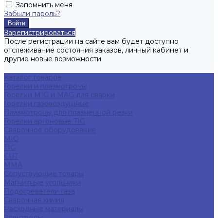
Запомнить меня
Забыли пароль?
Зарегистрироваться
После регистрации на сайте вам будет доступно
отслеживание состояния заказов, личный кабинет и
другие новые возможности
Каталог товаров
Горелки и плазмотроны
Горелки MIG и MAG для сварки
Горелки газовоздушные
Плазмотроны для плазменной резки
Горелки аргоновые TIG
Сварочное оборудование
MIG
TIG
CUT
ММА
Сопуствующие товары
Магнитные угольники
Подогреватели газа
Сварочная химия
Расходные материалы
Электроды