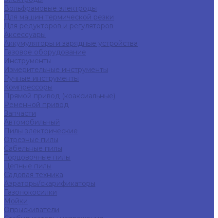
Вольфрамовые электроды
Для машин термической резки
Для редукторов и регуляторов
Аксессуары
Аккумуляторы и зарядные устройства
Газовое оборудование
Инструменты
Измерительные инструменты
Ручные инструменты
Компрессоры
Прямой привод (коаксиальные)
Ременной привод
Запчасти
Автомобильный
Пилы электрические
Отрезные пилы
Сабельные пилы
Торцовочные пилы
Цепные пилы
Садовая техника
Аэраторы/скарификаторы
Газонокосилки
Мойки
Опрыскиватели