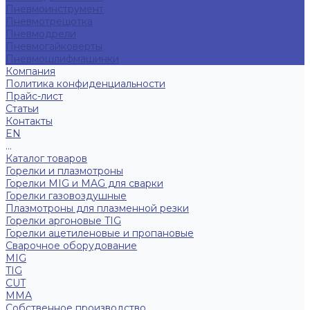
Пневмоинструмент
Пневмотрещотка
Пневмодрели
Пневмогайковерты
Пневмошлифмашинки
Компания
Политика конфиденциальности
Прайс-лист
Статьи
Контакты
EN
...
Каталог товаров
Горелки и плазмотроны
Горелки MIG и MAG для сварки
Горелки газовоздушные
Плазмотроны для плазменной резки
Горелки аргоновые TIG
Горелки ацетиленовые и пропановые
Сварочное оборудование
MIG
TIG
CUT
ММА
Собственное производство