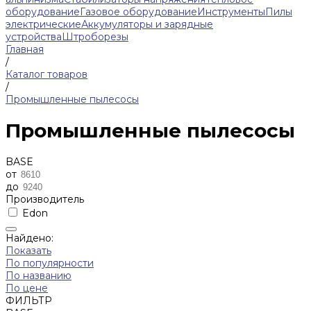
оборудование
Газовое оборудование
Инструменты
Пилы
электрические
Аккумуляторы и зарядные
устройства
Штроборезы
Главная
/
Каталог товаров
/
Промышленные пылесосы
Промышленные пылесосы
BASE
от
до
Производитель
Edon
Найдено:
Показать
По популярности
По названию
По цене
ФИЛЬТР