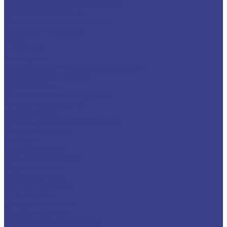
Клапаны огнепреградительные
Прутки присадочные
Расходники для плазмотрона
Сварочная проволока
Сталь
Алюминий
Аксессуары
Аккумуляторы и зарядные устройства
Газовое оборудование
Инструменты
Измерительные инструменты
Ручные инструменты
Компрессоры
Прямой привод (коаксиальные)
Ременной привод
Запчасти
Автомобильный
Пилы электрические
Отрезные пилы
Сабельные пилы
Торцовочные пилы
Цепные пилы
Циркулярные пилы
Садовая техника
Аэраторы/скарификаторы