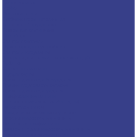
Газонокосилки
Мойки
Опрыскиватели
Стабилизаторы напряжения
Тепловое оборудование
Товары для альпинизма
Штроборезы
Электродвигатели
Пуско-зарядные устройства
Электроинструменты
Аппараты для сварки пластиковых труб
Рубанки
Фрезерные машины
Шуруповерты
Дрель-шуруповерт безударная
Дрели-шуруповерты сетевые
Дрель-шуруповерт ударная
Шлифовальные машины
Угловые шлифмашинки (болгарки)
Реноваторы (МФИ)
Полировальные машины угловые
Плоскошлифовальные машины
Ленточные шлифмашины
Граверы (Прямошлифовальные машины)
Шлифмашинки аккумуляторные