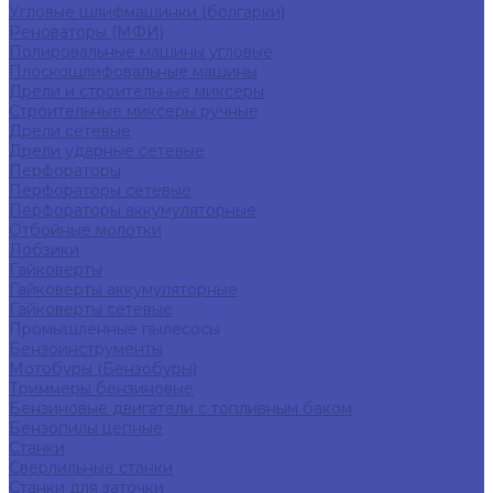
Угловые шлифмашинки (болгарки)
Реноваторы (МФИ)
Полировальные машины угловые
Плоскошлифовальные машины
Дрели и строительные миксеры
Строительные миксеры ручные
Дрели сетевые
Дрели ударные сетевые
Перфораторы
Перфораторы сетевые
Перфораторы аккумуляторные
Отбойные молотки
Лобзики
Гайковерты
Гайковерты аккумуляторные
Гайковерты сетевые
Промышленные пылесосы
Бензоинструменты
Мотобуры (Бензобуры)
Триммеры бензиновые
Бензиновые двигатели с топливным баком
Бензопилы цепные
Станки
Сверлильные станки
Станки для заточки