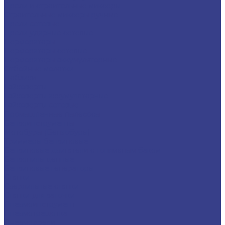
Дрели и строительные миксеры
Строительные миксеры ручные
Дрели сетевые
Дрели ударные сетевые
Перфораторы
Перфораторы сетевые
Перфораторы аккумуляторные
Отбойные молотки
Лобзики
Гайковерты
Гайковерты аккумуляторные
Гайковерты сетевые
Промышленные пылесосы
Бензоинструменты
Мотобуры (Бензобуры)
Триммеры бензиновые
Бензиновые двигатели с топливным баком
Бензопилы цепные
Бензиновые генераторы
Станки
Сверлильные станки
Станки для заточки
Пневмоинструмент
Пневмотрещотка
Пневмодрели