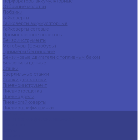
Перфораторы аккумуляторные
Отбойные молотки
Лобзики
Гайковерты
Гайковерты аккумуляторные
Гайковерты сетевые
Промышленные пылесосы
Бензоинструменты
Мотобуры (Бензобуры)
Триммеры бензиновые
Бензиновые двигатели с топливным баком
Бензопилы цепные
Станки
Сверлильные станки
Станки для заточки
Пневмоинструмент
Пневмотрещотка
Пневмодрели
Пневмогайковерты
Пневмошлифмашинки
Компания
Политика конфиденциальности
Прайс-лист
Статьи
Контакты