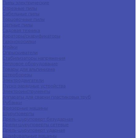
Пилы электрические
Отрезные пилы
Сабельные пилы
Торцовочные пилы
Цепные пилы
Садовая техника
Аэраторы/скарификаторы
Газонокосилки
Мойки
Опрыскиватели
Стабилизаторы напряжения
Тепловое оборудование
Товары для альпинизма
Штроборезы
Электродвигатели
Пуско-зарядные устройства
Электроинструменты
Аппараты для сварки пластиковых труб
Рубанки
Фрезерные машины
Шуруповерты
Дрель-шуруповерт безударная
Дрели-шуруповерты сетевые
Дрель-шуруповерт ударная
Шлифовальные машины