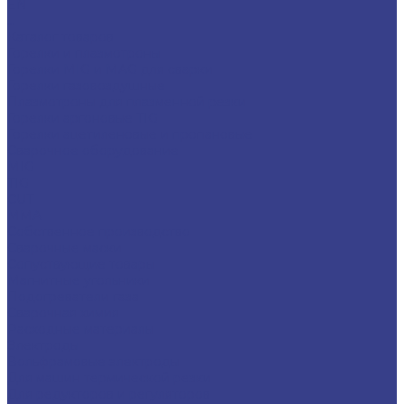
EN
...
Каталог товаров
Горелки и плазмотроны
Горелки MIG и MAG для сварки
Горелки газовоздушные
Плазмотроны для плазменной резки
Горелки аргоновые TIG
Горелки ацетиленовые и пропановые
Сварочное оборудование
MIG
TIG
CUT
ММА
Собственное производство
Сварочные маски
Сопуствующие товары
Магнитные угольники
Подогреватели газа
Сварочная химия
Расходные материалы
Электроды
Вольфрамовые электроды
Для машин термической резки
Для редукторов и регуляторов