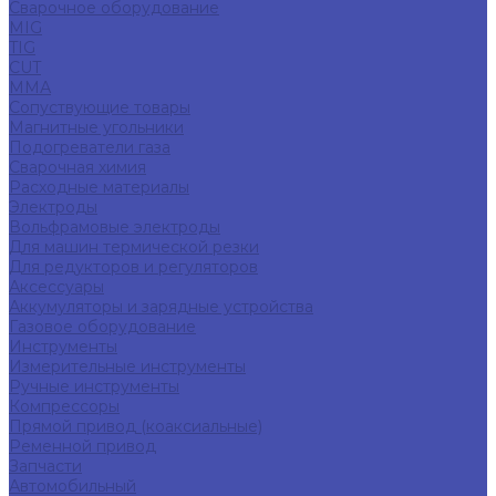
Сварочное оборудование
MIG
TIG
CUT
ММА
Сопуствующие товары
Магнитные угольники
Подогреватели газа
Сварочная химия
Расходные материалы
Электроды
Вольфрамовые электроды
Для машин термической резки
Для редукторов и регуляторов
Аксессуары
Аккумуляторы и зарядные устройства
Газовое оборудование
Инструменты
Измерительные инструменты
Ручные инструменты
Компрессоры
Прямой привод (коаксиальные)
Ременной привод
Запчасти
Автомобильный