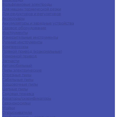
Вольфрамовые электроды
Для машин термической резки
Для редукторов и регуляторов
Аксессуары
Аккумуляторы и зарядные устройства
Газовое оборудование
Инструменты
Измерительные инструменты
Ручные инструменты
Компрессоры
Прямой привод (коаксиальные)
Ременной привод
Запчасти
Автомобильный
Пилы электрические
Отрезные пилы
Сабельные пилы
Торцовочные пилы
Цепные пилы
Садовая техника
Аэраторы/скарификаторы
Газонокосилки
Мойки
Опрыскиватели