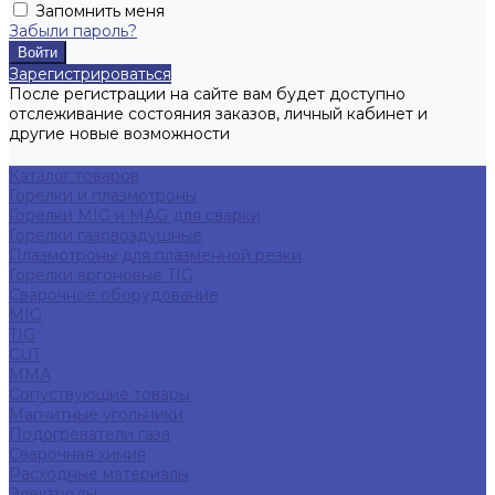
Запомнить меня
Забыли пароль?
Зарегистрироваться
После регистрации на сайте вам будет доступно
отслеживание состояния заказов, личный кабинет и
другие новые возможности
Каталог товаров
Горелки и плазмотроны
Горелки MIG и MAG для сварки
Горелки газовоздушные
Плазмотроны для плазменной резки
Горелки аргоновые TIG
Сварочное оборудование
MIG
TIG
CUT
ММА
Сопуствующие товары
Магнитные угольники
Подогреватели газа
Сварочная химия
Расходные материалы
Электроды