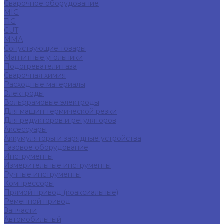
Сварочное оборудование
MIG
TIG
CUT
ММА
Сопуствующие товары
Магнитные угольники
Подогреватели газа
Сварочная химия
Расходные материалы
Электроды
Вольфрамовые электроды
Для машин термической резки
Для редукторов и регуляторов
Аксессуары
Аккумуляторы и зарядные устройства
Газовое оборудование
Инструменты
Измерительные инструменты
Ручные инструменты
Компрессоры
Прямой привод (коаксиальные)
Ременной привод
Запчасти
Автомобильный