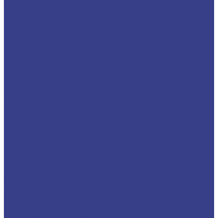
EN
...
Каталог товаров
Горелки и плазмотроны
Горелки MIG и MAG для сварки
Горелки газовоздушные
Плазмотроны для плазменной резки
Горелки аргоновые TIG
Горелки ацетиленовые и пропановые
Сварочное оборудование
MIG
TIG
CUT
ММА
Собственное производство
Сварочные маски
Сопуствующие товары
Магнитные угольники
Подогреватели газа
Сварочная химия
Расходные материалы
Электроды
Вольфрамовые электроды
Для машин термической резки
Для редукторов и регуляторов