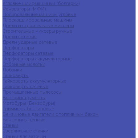
Угловые шлифмашинки (болгарки)
Реноваторы (МФИ)
Полировальные машины угловые
Плоскошлифовальные машины
Дрели и строительные миксеры
Строительные миксеры ручные
Дрели сетевые
Дрели ударные сетевые
Перфораторы
Перфораторы сетевые
Перфораторы аккумуляторные
Отбойные молотки
Лобзики
Гайковерты
Гайковерты аккумуляторные
Гайковерты сетевые
Промышленные пылесосы
Бензоинструменты
Мотобуры (Бензобуры)
Триммеры бензиновые
Бензиновые двигатели с топливным баком
Бензопилы цепные
Станки
Сверлильные станки
Станки для заточки