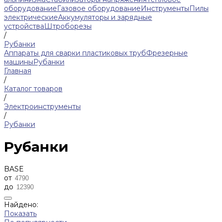
оборудование
Газовое оборудование
Инструменты
Пилы
электрические
Аккумуляторы и зарядные
устройства
Штроборезы
/
Рубанки
Аппараты для сварки пластиковых труб
Фрезерные
машины
Рубанки
Главная
/
Каталог товаров
/
Электроинструменты
/
Рубанки
Рубанки
BASE
от
до
Найдено:
Показать