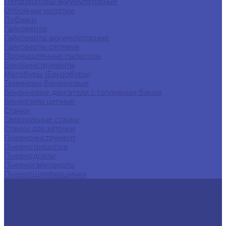
Перфораторы аккумуляторные
Отбойные молотки
Лобзики
Гайковерты
Гайковерты аккумуляторные
Гайковерты сетевые
Промышленные пылесосы
Бензоинструменты
Мотобуры (Бензобуры)
Триммеры бензиновые
Бензиновые двигатели с топливным баком
Бензопилы цепные
Станки
Сверлильные станки
Станки для заточки
Пневмоинструмент
Пневмотрещотка
Пневмодрели
Пневмогайковерты
Пневмошлифмашинки
Компания
Политика конфиденциальности
Прайс-лист
Статьи
Контакты