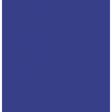
Клапаны огнепреградительные
Прутки присадочные
Расходники для плазмотрона
Сварочная проволока
Сталь
Алюминий
Аксессуары
Аккумуляторы и зарядные устройства
Газовое оборудование
Инструменты
Измерительные инструменты
Ручные инструменты
Компрессоры
Прямой привод (коаксиальные)
Ременной привод
Запчасти
Автомобильный
Пилы электрические
Отрезные пилы
Сабельные пилы
Торцовочные пилы
Цепные пилы
Циркулярные пилы
Садовая техника
Аэраторы/скарификаторы