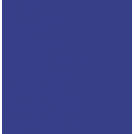
Газонокосилки
Мойки
Опрыскиватели
Стабилизаторы напряжения
Тепловое оборудование
Товары для альпинизма
Штроборезы
Электродвигатели
Пуско-зарядные устройства
Электроинструменты
Аппараты для сварки пластиковых труб
Рубанки
Фрезерные машины
Шуруповерты
Дрель-шуруповерт безударная
Дрели-шуруповерты сетевые
Дрель-шуруповерт ударная
Шлифовальные машины
Угловые шлифмашинки (болгарки)
Реноваторы (МФИ)
Полировальные машины угловые
Плоскошлифовальные машины
Ленточные шлифмашины
Граверы (Прямошлифовальные машины)
Шлифмашинки аккумуляторные