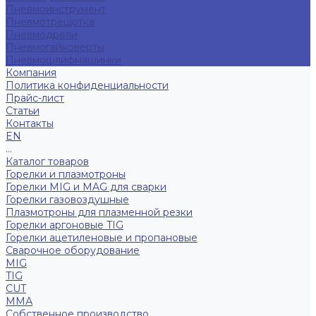
Пневмоинструмент
Пневмотрещотка
Пневмодрели
Пневмогайковерты
Пневмошлифмашинки
Компания
Политика конфиденциальности
Прайс-лист
Статьи
Контакты
EN
...
Каталог товаров
Горелки и плазмотроны
Горелки MIG и MAG для сварки
Горелки газовоздушные
Плазмотроны для плазменной резки
Горелки аргоновые TIG
Горелки ацетиленовые и пропановые
Сварочное оборудование
MIG
TIG
CUT
ММА
Собственное производство