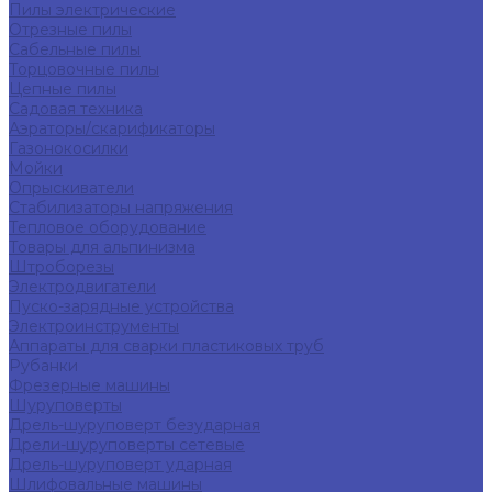
Пилы электрические
Отрезные пилы
Сабельные пилы
Торцовочные пилы
Цепные пилы
Садовая техника
Аэраторы/скарификаторы
Газонокосилки
Мойки
Опрыскиватели
Стабилизаторы напряжения
Тепловое оборудование
Товары для альпинизма
Штроборезы
Электродвигатели
Пуско-зарядные устройства
Электроинструменты
Аппараты для сварки пластиковых труб
Рубанки
Фрезерные машины
Шуруповерты
Дрель-шуруповерт безударная
Дрели-шуруповерты сетевые
Дрель-шуруповерт ударная
Шлифовальные машины