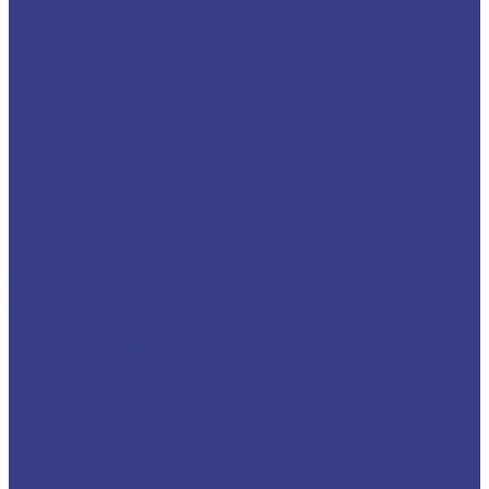
Дрели и строительные миксеры
Строительные миксеры ручные
Дрели сетевые
Дрели ударные сетевые
Перфораторы
Перфораторы сетевые
Перфораторы аккумуляторные
Отбойные молотки
Лобзики
Гайковерты
Гайковерты аккумуляторные
Гайковерты сетевые
Промышленные пылесосы
Бензоинструменты
Мотобуры (Бензобуры)
Триммеры бензиновые
Бензиновые двигатели с топливным баком
Бензопилы цепные
Бензиновые генераторы
Станки
Сверлильные станки
Станки для заточки
Пневмоинструмент
Пневмотрещотка
Пневмодрели