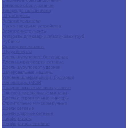
Стабилизаторы напряжения
Тепловое оборудование
Товары для альпинизма
Штроборезы
Электродвигатели
Пуско-зарядные устройства
Электроинструменты
Аппараты для сварки пластиковых труб
Рубанки
Фрезерные машины
Шуруповерты
Дрель-шуруповерт безударная
Дрели-шуруповерты сетевые
Дрель-шуруповерт ударная
Шлифовальные машины
Угловые шлифмашинки (болгарки)
Реноваторы (МФИ)
Полировальные машины угловые
Плоскошлифовальные машины
Дрели и строительные миксеры
Строительные миксеры ручные
Дрели сетевые
Дрели ударные сетевые
Перфораторы
Перфораторы сетевые