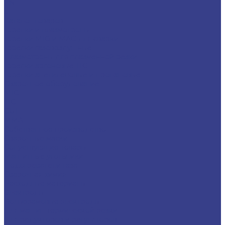
EN
...
Каталог товаров
Горелки и плазмотроны
Горелки MIG и MAG для сварки
Горелки газовоздушные
Плазмотроны для плазменной резки
Горелки аргоновые TIG
Горелки ацетиленовые и пропановые
Сварочное оборудование
MIG
TIG
CUT
ММА
Собственное производство
Сварочные маски
Сопуствующие товары
Магнитные угольники
Подогреватели газа
Сварочная химия
Расходные материалы
Электроды
Вольфрамовые электроды
Для машин термической резки
Для редукторов и регуляторов