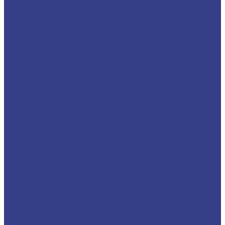
Газонокосилки
Мойки
Опрыскиватели
Стабилизаторы напряжения
Тепловое оборудование
Товары для альпинизма
Штроборезы
Электродвигатели
Пуско-зарядные устройства
Электроинструменты
Аппараты для сварки пластиковых труб
Рубанки
Фрезерные машины
Шуруповерты
Дрель-шуруповерт безударная
Дрели-шуруповерты сетевые
Дрель-шуруповерт ударная
Шлифовальные машины
Угловые шлифмашинки (болгарки)
Реноваторы (МФИ)
Полировальные машины угловые
Плоскошлифовальные машины
Ленточные шлифмашины
Граверы (Прямошлифовальные машины)
Шлифмашинки аккумуляторные