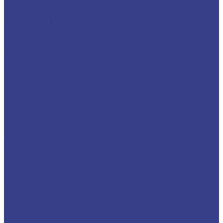
Клапаны огнепреградительные
Прутки присадочные
Расходники для плазмотрона
Сварочная проволока
Сталь
Алюминий
Аксессуары
Аккумуляторы и зарядные устройства
Газовое оборудование
Инструменты
Измерительные инструменты
Ручные инструменты
Компрессоры
Прямой привод (коаксиальные)
Ременной привод
Запчасти
Автомобильный
Пилы электрические
Отрезные пилы
Сабельные пилы
Торцовочные пилы
Цепные пилы
Циркулярные пилы
Садовая техника
Аэраторы/скарификаторы