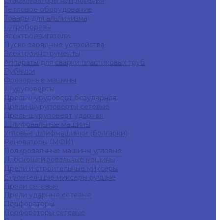
Стабилизаторы напряжения
Тепловое оборудование
Товары для альпинизма
Штроборезы
Электродвигатели
Пуско-зарядные устройства
Электроинструменты
Аппараты для сварки пластиковых труб
Рубанки
Фрезерные машины
Шуруповерты
Дрель-шуруповерт безударная
Дрели-шуруповерты сетевые
Дрель-шуруповерт ударная
Шлифовальные машины
Угловые шлифмашинки (болгарки)
Реноваторы (МФИ)
Полировальные машины угловые
Плоскошлифовальные машины
Дрели и строительные миксеры
Строительные миксеры ручные
Дрели сетевые
Дрели ударные сетевые
Перфораторы
Перфораторы сетевые