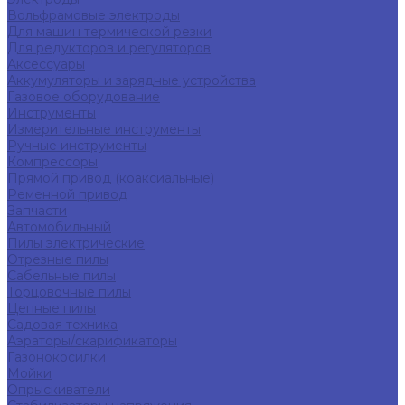
Вольфрамовые электроды
Для машин термической резки
Для редукторов и регуляторов
Аксессуары
Аккумуляторы и зарядные устройства
Газовое оборудование
Инструменты
Измерительные инструменты
Ручные инструменты
Компрессоры
Прямой привод (коаксиальные)
Ременной привод
Запчасти
Автомобильный
Пилы электрические
Отрезные пилы
Сабельные пилы
Торцовочные пилы
Цепные пилы
Садовая техника
Аэраторы/скарификаторы
Газонокосилки
Мойки
Опрыскиватели