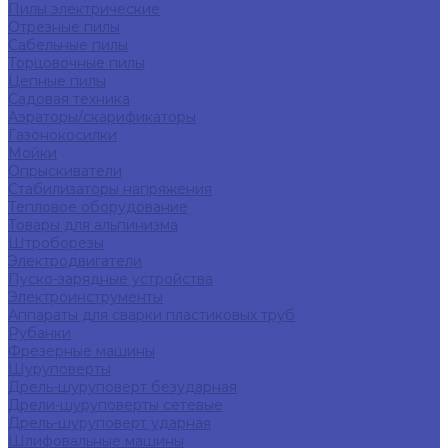
Пилы электрические
Отрезные пилы
Сабельные пилы
Торцовочные пилы
Цепные пилы
Садовая техника
Аэраторы/скарификаторы
Газонокосилки
Мойки
Опрыскиватели
Стабилизаторы напряжения
Тепловое оборудование
Товары для альпинизма
Штроборезы
Электродвигатели
Пуско-зарядные устройства
Электроинструменты
Аппараты для сварки пластиковых труб
Рубанки
Фрезерные машины
Шуруповерты
Дрель-шуруповерт безударная
Дрели-шуруповерты сетевые
Дрель-шуруповерт ударная
Шлифовальные машины