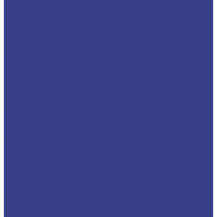
Дрели и строительные миксеры
Строительные миксеры ручные
Дрели сетевые
Дрели ударные сетевые
Перфораторы
Перфораторы сетевые
Перфораторы аккумуляторные
Отбойные молотки
Лобзики
Гайковерты
Гайковерты аккумуляторные
Гайковерты сетевые
Промышленные пылесосы
Бензоинструменты
Мотобуры (Бензобуры)
Триммеры бензиновые
Бензиновые двигатели с топливным баком
Бензопилы цепные
Бензиновые генераторы
Станки
Сверлильные станки
Станки для заточки
Пневмоинструмент
Пневмотрещотка
Пневмодрели