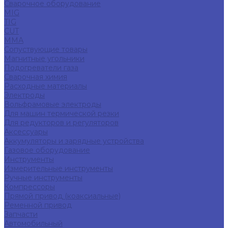
Сварочное оборудование
MIG
TIG
CUT
ММА
Сопуствующие товары
Магнитные угольники
Подогреватели газа
Сварочная химия
Расходные материалы
Электроды
Вольфрамовые электроды
Для машин термической резки
Для редукторов и регуляторов
Аксессуары
Аккумуляторы и зарядные устройства
Газовое оборудование
Инструменты
Измерительные инструменты
Ручные инструменты
Компрессоры
Прямой привод (коаксиальные)
Ременной привод
Запчасти
Автомобильный