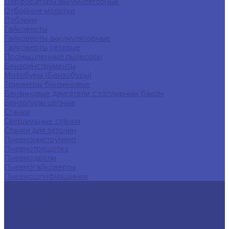
Перфораторы аккумуляторные
Отбойные молотки
Лобзики
Гайковерты
Гайковерты аккумуляторные
Гайковерты сетевые
Промышленные пылесосы
Бензоинструменты
Мотобуры (Бензобуры)
Триммеры бензиновые
Бензиновые двигатели с топливным баком
Бензопилы цепные
Станки
Сверлильные станки
Станки для заточки
Пневмоинструмент
Пневмотрещотка
Пневмодрели
Пневмогайковерты
Пневмошлифмашинки
Компания
Политика конфиденциальности
Прайс-лист
Статьи
Контакты