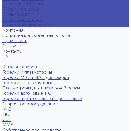
Пневмоинструмент
Пневмотрещотка
Пневмодрели
Пневмогайковерты
Пневмошлифмашинки
Компания
Политика конфиденциальности
Прайс-лист
Статьи
Контакты
EN
...
Каталог товаров
Горелки и плазмотроны
Горелки MIG и MAG для сварки
Горелки газовоздушные
Плазмотроны для плазменной резки
Горелки аргоновые TIG
Горелки ацетиленовые и пропановые
Сварочное оборудование
MIG
TIG
CUT
ММА
Собственное производство