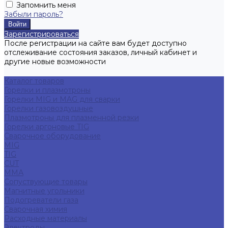
Запомнить меня
Забыли пароль?
Зарегистрироваться
После регистрации на сайте вам будет доступно
отслеживание состояния заказов, личный кабинет и
другие новые возможности
Каталог товаров
Горелки и плазмотроны
Горелки MIG и MAG для сварки
Горелки газовоздушные
Плазмотроны для плазменной резки
Горелки аргоновые TIG
Сварочное оборудование
MIG
TIG
CUT
ММА
Сопуствующие товары
Магнитные угольники
Подогреватели газа
Сварочная химия
Расходные материалы
Электроды