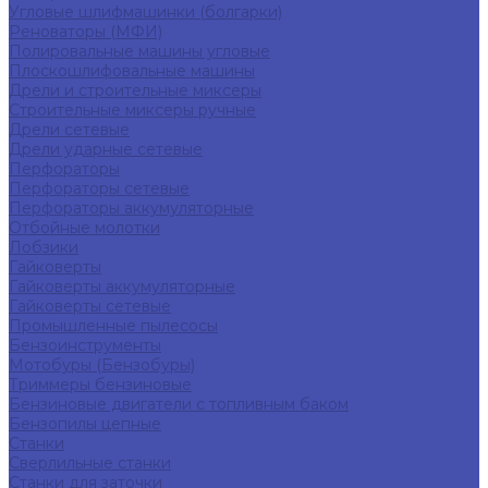
Угловые шлифмашинки (болгарки)
Реноваторы (МФИ)
Полировальные машины угловые
Плоскошлифовальные машины
Дрели и строительные миксеры
Строительные миксеры ручные
Дрели сетевые
Дрели ударные сетевые
Перфораторы
Перфораторы сетевые
Перфораторы аккумуляторные
Отбойные молотки
Лобзики
Гайковерты
Гайковерты аккумуляторные
Гайковерты сетевые
Промышленные пылесосы
Бензоинструменты
Мотобуры (Бензобуры)
Триммеры бензиновые
Бензиновые двигатели с топливным баком
Бензопилы цепные
Станки
Сверлильные станки
Станки для заточки